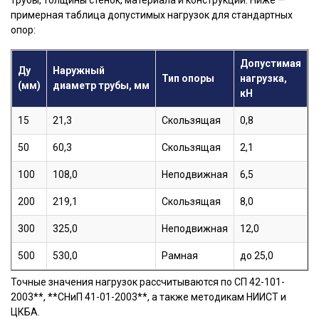
трубы, толщины стенок, материала и конструкции. Ниже —
примерная таблица допустимых нагрузок для стандартных
опор:
Допустимая
Ду
Наружный
Тип опоры
нагрузка,
(мм)
диаметр трубы, мм
кН
15
21,3
Скользящая
0,8
50
60,3
Скользящая
2,1
100
108,0
Неподвижная
6,5
200
219,1
Скользящая
8,0
300
325,0
Неподвижная
12,0
500
530,0
Рамная
до 25,0
Точные значения нагрузок рассчитываются по СП 42-101-
2003**, **СНиП 41-01-2003**, а также методикам НИИСТ и
ЦКБА.