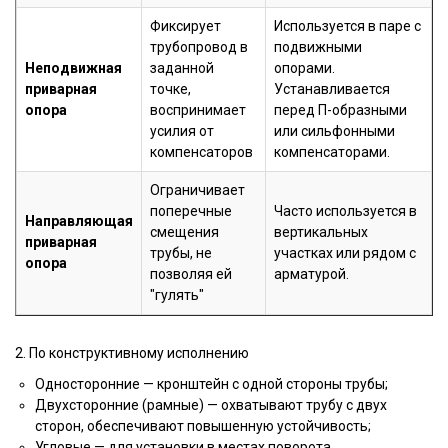
Фиксирует
Используется в паре с
трубопровод в
подвижными
Неподвижная
заданной
опорами.
приварная
точке,
Устанавливается
опора
воспринимает
перед П-образными
усилия от
или сильфонными
компенсаторов
компенсаторами.
Ограничивает
поперечные
Часто используется в
Направляющая
смещения
вертикальных
приварная
трубы, не
участках или рядом с
опора
позволяя ей
арматурой.
"гулять"
2. По конструктивному исполнению
Односторонние — кронштейн с одной стороны трубы;
Двухсторонние (рамные) — охватывают трубу с двух
сторон, обеспечивают повышенную устойчивость;
Угловые — для установки в местах поворота