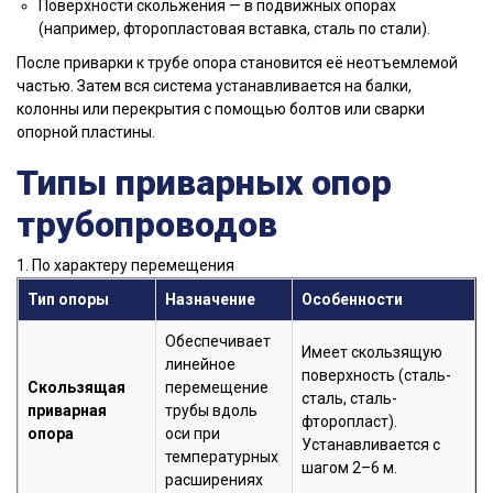
Поверхности скольжения — в подвижных опорах
(например, фторопластовая вставка, сталь по стали).
После приварки к трубе опора становится её неотъемлемой
частью. Затем вся система устанавливается на балки,
колонны или перекрытия с помощью болтов или сварки
опорной пластины.
Типы приварных опор
трубопроводов
1. По характеру перемещения
Тип опоры
Назначение
Особенности
Обеспечивает
Имеет скользящую
линейное
поверхность (сталь-
Скользящая
перемещение
сталь, сталь-
приварная
трубы вдоль
фторопласт).
опора
оси при
Устанавливается с
температурных
шагом 2–6 м.
расширениях