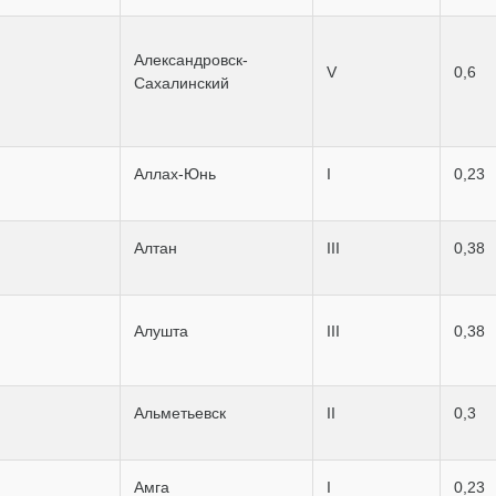
Александровск-
V
0,6
Сахалинский
Аллах-Юнь
I
0,23
Алтан
III
0,38
Алушта
III
0,38
Альметьевск
II
0,3
Амга
I
0,23