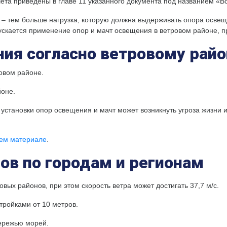
ета приведены в главе 11 указанного документа под названием «В
 – тем больше нагрузка, которую должна выдерживать опора освещ
ускается применение опор и мачт освещения в ветровом районе, п
ния согласно ветровому райо
ровом районе.
йоне.
те установки опор освещения и мачт может возникнуть угроза жизни
ем материале
.
ов по городам и регионам
ых районов, при этом скорость ветра может достигать 37,7 м/с.
стройками от 10 метров.
бережью морей.