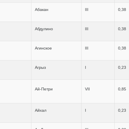
Абакан
III
0,38
Абдулино
III
0,38
Агинское
III
0,38
Агрыз
I
0,23
Ай-Петри
VII
0,85
Айхал
I
0,23