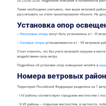
20.13330.2016, подробное описание и особенности расч
Также необходимо учитывать, чем выше ветровой район
рассчитывать на этапе проектирования объекта. Не доп
Установка опор освеще
–
Несиловые опоры
могут быть установлены в I - III вет
–
Силовые опоры
устанавливаются в I - VII ветровом ра
Стоит отметить, что без учета ветровой нагрузки в мес
воздействием силы ветра.
Подробнее об установке опор освещения читайте в
наш
Номера ветровых район
Территория Российской Федерации разделена на 7 ветров
· I-IV районы соответствуют городским местностям с по
· V-VII районы – открытым местностям, в частности, по