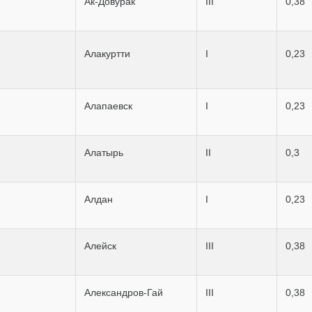
Ак-Довурак
III
0,38
Алакуртти
I
0,23
Алапаевск
I
0,23
Алатырь
II
0,3
Алдан
I
0,23
Алейск
III
0,38
Александров-Гай
III
0,38