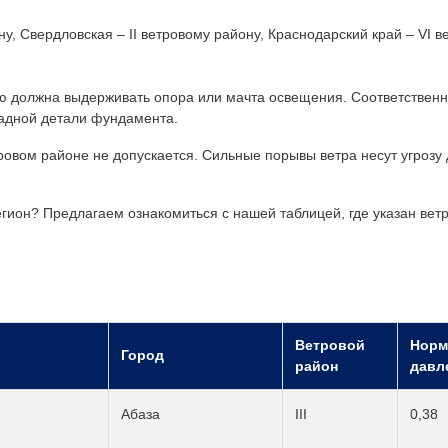
ну, Свердловская – II ветровому району, Краснодарский край – VI в
ую должна выдерживать опора или мачта освещения. Соответственн
ладной детали фундамента.
ом районе не допускается. Сильные порывы ветра несут угрозу д
егион? Предлагаем ознакомиться с нашей таблицей, где указан вет
Ветровой
Норм
Город
район
давле
Абаза
III
0,38